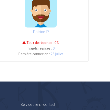
Patrice P.
Taux de réponse :
0%
Trajets réalisés :
0
Dernière connexion :
25 juillet
Service client - contact