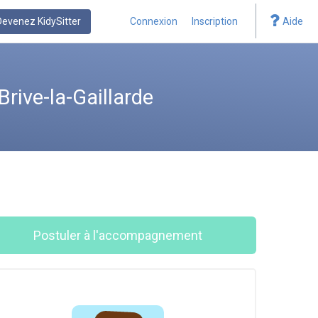
Devenez KidySitter
Connexion
Inscription
Aide
rive-la-Gaillarde
Postuler à l'accompagnement