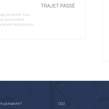
TRAJET PASSÉ
age de ma fille. Vous
ts ,ponctuelle et
acter par mail pour plus
 ça marche ?
CGU