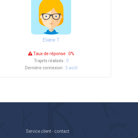
Eliane T.
Taux de réponse :
0%
Trajets réalisés :
0
Dernière connexion :
5 août
Service client - contact