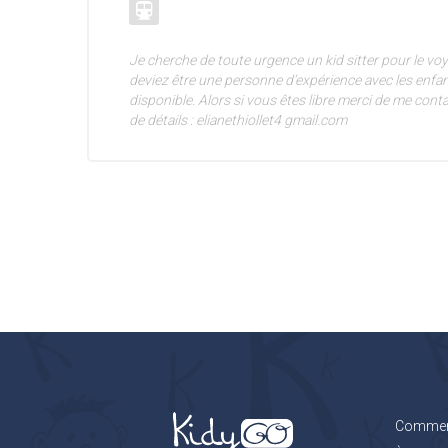
Je cherche de toute urgence un kid sitter pour le voy
deviez être une personne d’expérience avec les enfan
disponible. Alors si vous êtes libre merci de me cont
de détails : elianethiollet4 gmail.com
Comment