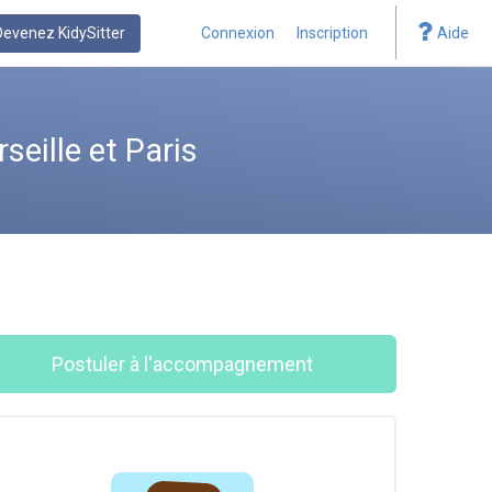
Devenez KidySitter
Connexion
Inscription
Aide
eille et Paris
Postuler à l'accompagnement