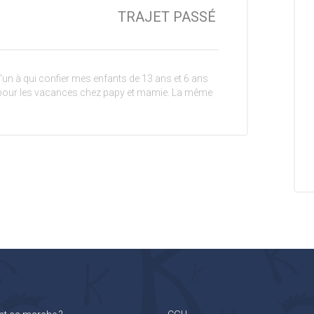
TRAJET PASSÉ
u'un à qui confier mes enfants de 13 ans et 6 ans
pour les vacances chez papy et mamie. La même