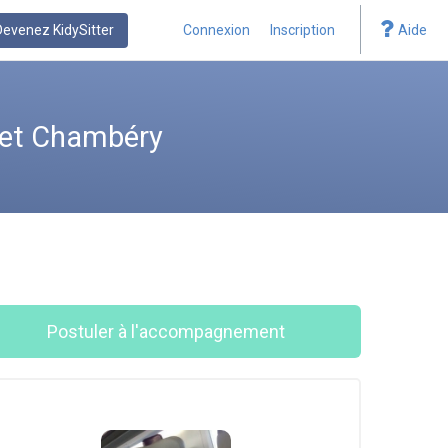
Devenez KidySitter
Connexion
Inscription
Aide
s et Chambéry
Postuler à l'accompagnement