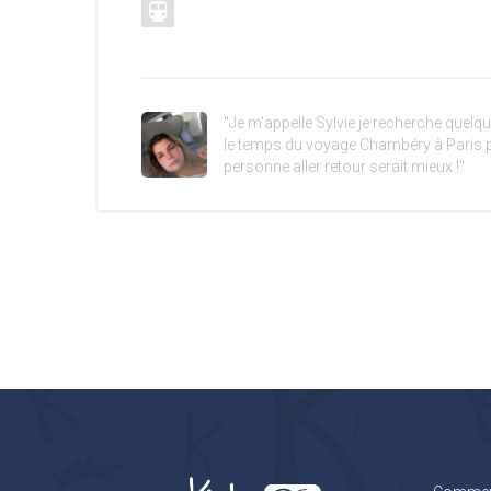
"Je m'appelle Sylvie je recherche quelq
le temps du voyage Chambéry à Paris 
personne aller retour serait mieux !"