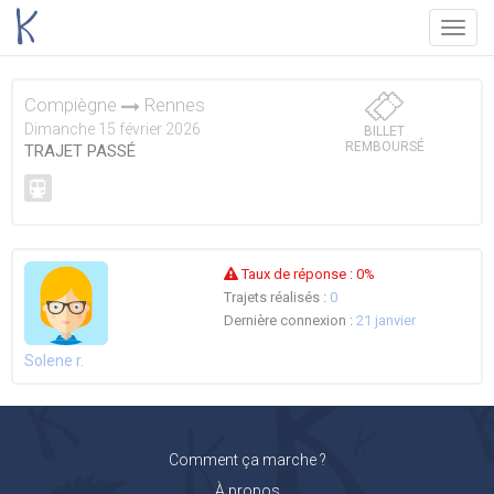
Menu
Compiègne
Rennes
Dimanche 15 février 2026
BILLET
REMBOURSÉ
TRAJET PASSÉ
Taux de réponse :
0%
Trajets réalisés :
0
Dernière connexion :
21 janvier
Solene r.
Comment ça marche ?
À propos