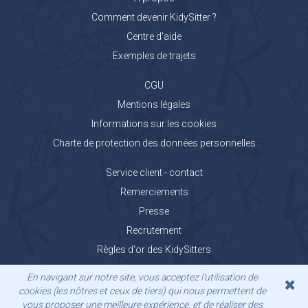
Comment devenir KidySitter ?
Centre d'aide
Exemples de trajets
CGU
Mentions légales
Informations sur les cookies
Charte de protection des données personnelles
Service client - contact
Remerciements
Presse
Recrutement
Règles d'or des KidySitters
Carnet de voyage KidyGo
En navigant sur notre site, vous acceptez l'utilisation de
cookies (les nôtres et ceux de tiers) qui nous permettent de
vous proposer une meilleure expérience, et de réaliser des