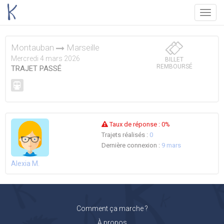
Menu
Montauban
Marseille
Mercredi 4 mars 2026
BILLET
REMBOURSÉ
TRAJET PASSÉ
Taux de réponse :
0%
Trajets réalisés :
0
Dernière connexion :
9 mars
Alexia M.
Comment ça marche ?
À propos