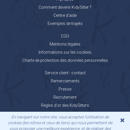
Comment devenir KidySitter ?
Centre d'aide
Exemples de trajets
CGU
Mentions légales
Informations sur les cookies
Charte de protection des données personnelles
Service client - contact
Remerciements
Presse
Recrutement
Règles d'or des KidySitters
Carnet de voyage KidyGo
En navigant sur notre site, vous acceptez l'utilisation de
cookies (les nôtres et ceux de tiers) qui nous permettent de
vous proposer une meilleure expérience, et de réaliser des