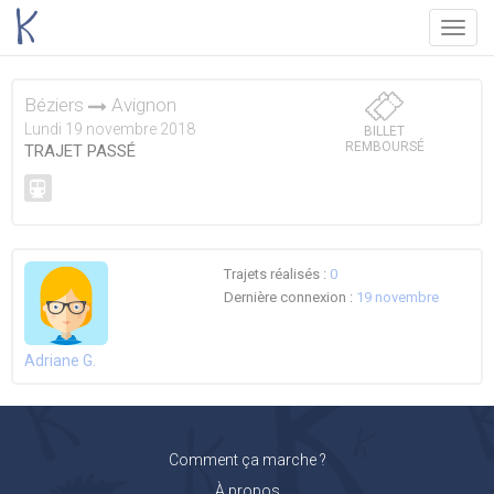
Menu
Béziers
Avignon
Lundi 19 novembre 2018
BILLET
REMBOURSÉ
TRAJET PASSÉ
Trajets réalisés :
0
Dernière connexion :
19 novembre
Adriane G.
Comment ça marche ?
À propos