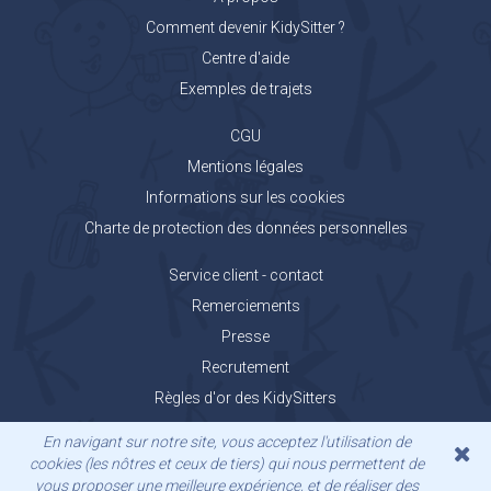
Comment devenir KidySitter ?
Centre d'aide
Exemples de trajets
CGU
Mentions légales
Informations sur les cookies
Charte de protection des données personnelles
Service client - contact
Remerciements
Presse
Recrutement
Règles d'or des KidySitters
Carnet de voyage KidyGo
En navigant sur notre site, vous acceptez l'utilisation de
cookies (les nôtres et ceux de tiers) qui nous permettent de
vous proposer une meilleure expérience, et de réaliser des