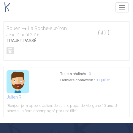
Menu
Rouen
La Roche-sur-Yon
60
€
Jeudi 4 août 2016
TRAJET PASSÉ
Trajets réalisés :
0
Dernière connexion :
31 juillet
Julien R.
"Bonjour je m appelle Julien. Je suis le papa de Morgane 10 ans. J
aimerai la faire accompagné par une fille."