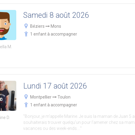
Samedi 8 août 2026
Béziers
Mons
1 enfant à accompagner
ella M.
Lundi 17 août 2026
Montpellier
Toulon
1 enfant à accompagner
"Bonjour, je m'appelle Marine. Je suis la maman de Juan 5 an
ine D.
souhaiterais trouver quelqu'un pour l'amener chez sa mami
vacances ou des week-ends...."