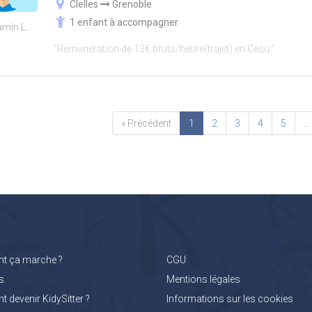
Clelles
Grenoble
1 enfant à accompagner
amin L.
"Rémunération de 13€ bruts/heure(trajet) en Cesu."
« Précédent
1
2
3
4
5
…
 ça marche ?
CGU
s
Mentions légales
devenir KidySitter ?
Informations sur les cookies