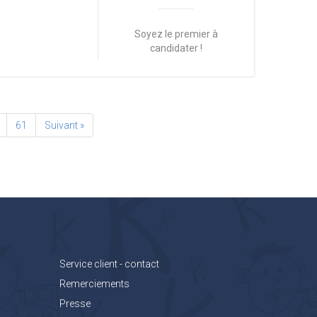
Soyez le premier à
candidater !
61
Suivant »
Service client - contact
Remerciements
Presse