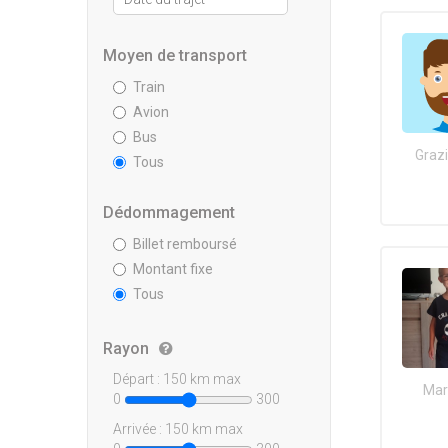
Moyen de transport
Train
Avion
Bus
Grazi
Tous
Dédommagement
Billet remboursé
Montant fixe
Tous
Rayon
Départ :
150
km max
Mar
0
300
Arrivée :
150
km max