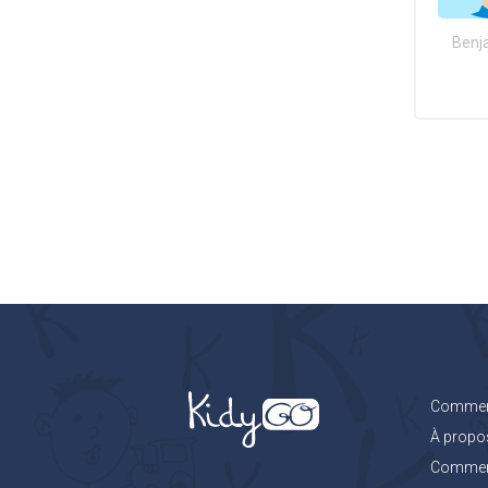
Benj
Comment
À propo
Comment 