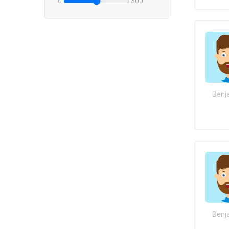
0
300
Benj
Benj