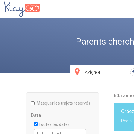
Parents cherch
Ville
de
départ
605 anno
Masquer les trajets réservés
Créez
Date
Receve
Toutes les dates