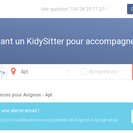
Une question ? 04 28 29 77 27 !
ant un KidySitter pour accompagne
Ville
N'importe où !
d'arrivée
nces pour Avignon - Apt
 une alerte email !
z les nouvelles annonces de parents de Avignon à Apt par email.