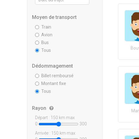
Moyen de transport
Train
Avion
Bus
Bouv
Tous
Dédommagement
Billet remboursé
Montant fixe
Tous
Rayon
Man
Départ :
150
km max
0
300
Arrivée :
150
km max