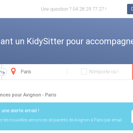
Une question ? 04 28 29 77 27 !
ant un KidySitter pour accompagne
Ville
N'importe où !
d'arrivée
nces pour Avignon - Paris
 une alerte email !
z les nouvelles annonces de parents de Avignon à Paris par email.