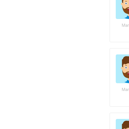
Man
Man