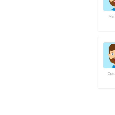
Man
Guez