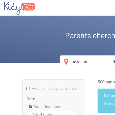
Parents cherch
Ville
de
départ
500 anno
Masquer les trajets réservés
Créez
Date
Receve
Toutes les dates