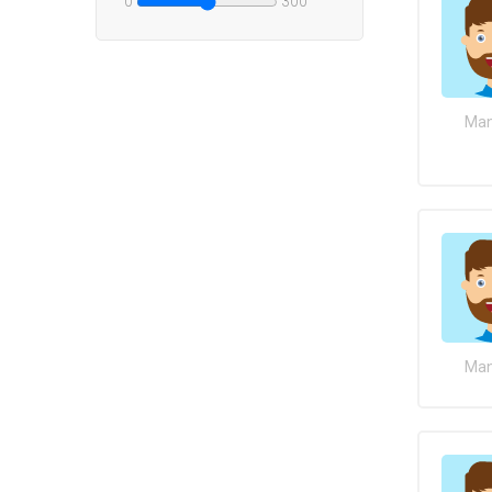
0
300
Man
Man