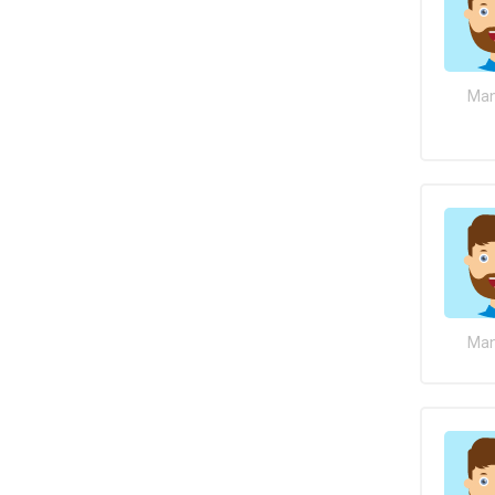
Man
Man