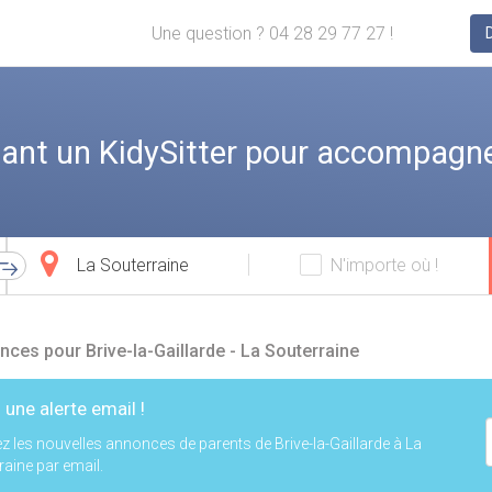
Une question ? 04 28 29 77 27 !
ant un KidySitter pour accompagne
Ville
N'importe où !
d'arrivée
ces pour Brive-la-Gaillarde - La Souterraine
 une alerte email !
z les nouvelles annonces de parents de Brive-la-Gaillarde à La
raine par email.