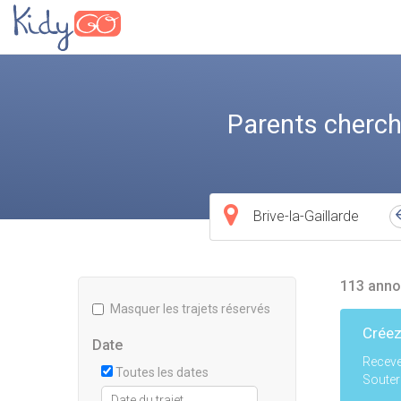
Parents cherch
Ville
de
départ
113 annon
Masquer les trajets réservés
Créez
Date
Receve
Toutes les dates
Souter