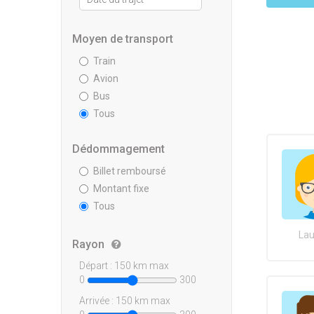
Moyen de transport
Train
Avion
Bus
Tous
Dédommagement
Billet remboursé
Montant fixe
Tous
Lau
Rayon
Départ :
150
km max
0
300
Arrivée :
150
km max