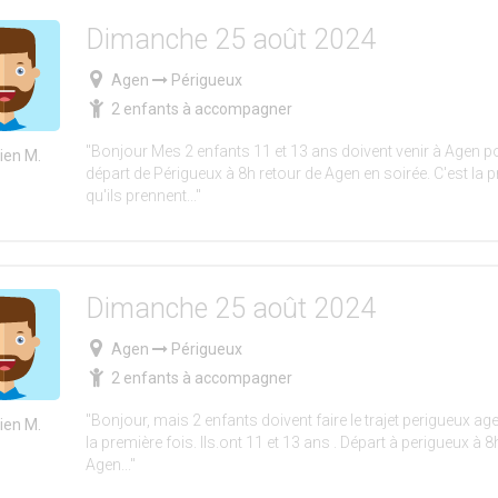
Dimanche 25 août 2024
Agen
Périgueux
2 enfants à accompagner
"Bonjour Mes 2 enfants 11 et 13 ans doivent venir à Agen po
en M.
départ de Périgueux à 8h retour de Agen en soirée. C'est la p
qu'ils prennent..."
Dimanche 25 août 2024
Agen
Périgueux
2 enfants à accompagner
"Bonjour, mais 2 enfants doivent faire le trajet perigueux ag
en M.
la première fois. Ils.ont 11 et 13 ans . Départ à perigueux à 8
Agen..."