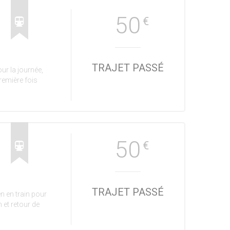
50
€
TRAJET PASSÉ
ur la journée,
remière fois
50
€
TRAJET PASSÉ
en en train pour
h et retour de