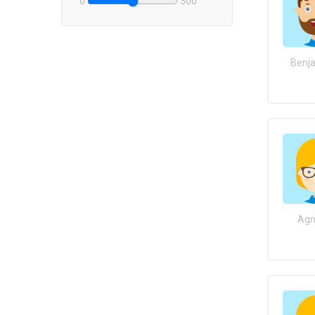
0
300
Benja
Agn