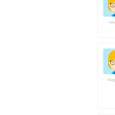
Maï
Maga