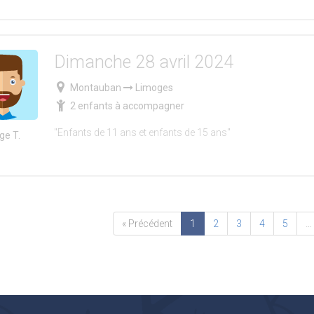
Dimanche 28 avril 2024
Montauban
Limoges
2 enfants à accompagner
"Enfants de 11 ans et enfants de 15 ans"
ge T.
« Précédent
1
2
3
4
5
…