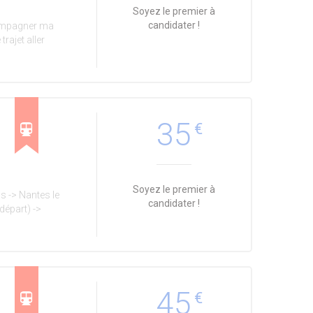
Soyez le premier à
candidater !
compagner ma
trajet aller
35
€
Soyez le premier à
s -> Nantes le
candidater !
départ) ->
45
€