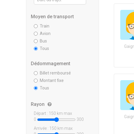
Moyen de transport
Train
Avion
Bus
Gaign
Tous
Dédommagement
Billet remboursé
Montant fixe
Tous
Rayon
Départ :
150
km max
Gaign
0
300
Arrivée :
150
km max