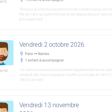
ah B.
"Bonjour, je cherche une personne de confiance pour ac
fille de 3 ans qui parle très bien et est dégourdie pour faire ce 
principalement...."
Vendredi 2 octobre 2026
Paris
Nantes
1 enfant à accompagner
"Je cherche une personne prenant régulièrement le train pari
tin M.
vendredi afin d'accompagner ma fille sur le trajet de 16h19 (
18h23 (arrivée)"
Vendredi 13 novembre