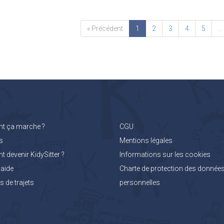
« Précédent
1
2
3
4
5
…
 ça marche ?
CGU
s
Mentions légales
devenir KidySitter ?
Informations sur les cookies
'aide
Charte de protection des donnée
 de trajets
personnelles