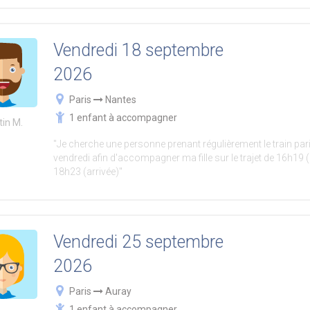
Vendredi 18 septembre
2026
Paris
Nantes
1 enfant à accompagner
tin M.
"Je cherche une personne prenant régulièrement le train pari
vendredi afin d'accompagner ma fille sur le trajet de 16h19 (
18h23 (arrivée)"
Vendredi 25 septembre
2026
Paris
Auray
1 enfant à accompagner