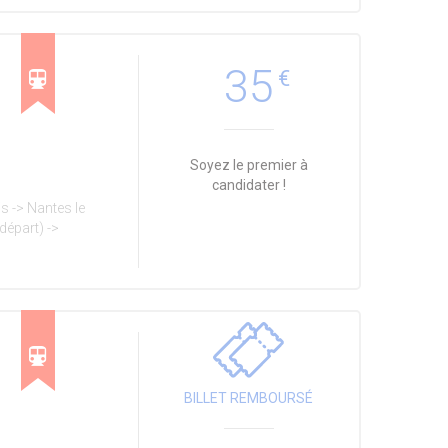
35
€
Soyez le premier à
candidater !
s -> Nantes le
départ) ->
BILLET REMBOURSÉ