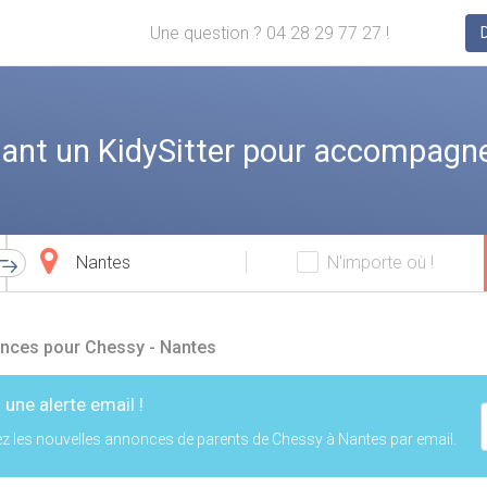
Une question ? 04 28 29 77 27 !
ant un KidySitter pour accompagne
Ville
N'importe où !
d'arrivée
nces pour Chessy - Nantes
 une alerte email !
z les nouvelles annonces de parents de Chessy à Nantes par email.