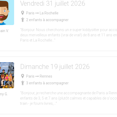
Vendredi 31 juillet 2026
Paris
La Rochelle
2 enfants à accompagner
"Bonjour. Nous cherchons un.e super kiddysitter pour ac
ain V.
deux merveilleux enfants (vrai de vrai!) de 8 ans et 11 ans en 
Paris et La Rochelle..."
Dimanche 19 juillet 2026
Paris
Rennes
3 enfants à accompagner
"Bonjour, je recherche une accompagnante de Paris a Ren
ny G.
enfants de 3, 5 et 7 ans (plutôt calmes et capables de s'occ
train - je fourni livres,..."