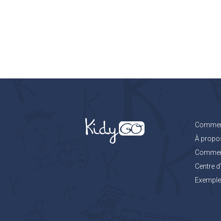
Comment
À propo
Comment 
Centre d
Exemples