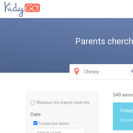
Parents cherch
Ville
de
départ
549 anno
Masquer les trajets réservés
Créez
Date
Receve
Toutes les dates