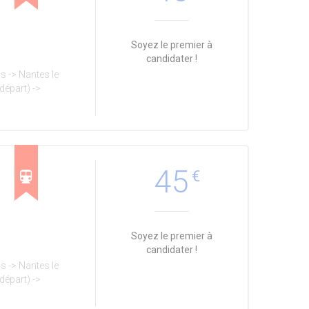
Soyez le premier à
candidater !
s -> Nantes le
départ) ->
45
€
Soyez le premier à
candidater !
s -> Nantes le
départ) ->