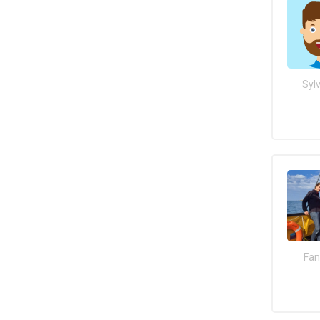
Sylv
Fan