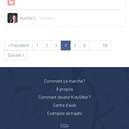
Aurélie L.
2 enfants
« Précédent
1
2
3
4
5
6
…
58
Suivant »
Comment ça marche ?
À propos
Comment devenir KidySitter ?
Centre d'aide
Exemples de trajets
CGU