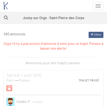
Menu
Juvisy-sur-Orge - Saint-Pierre-des-Corps
340 annonces
Filtrer
Oups ! Il n'y a pas encore d'annonce à venir pour ce trajet. Pensez à
laisser une alerte !
Annonces pour des trajets passés :
Samedi 1 août 2026
Paris
Poitiers
TRAJET PASSÉ
Cedric F.
1 enfant