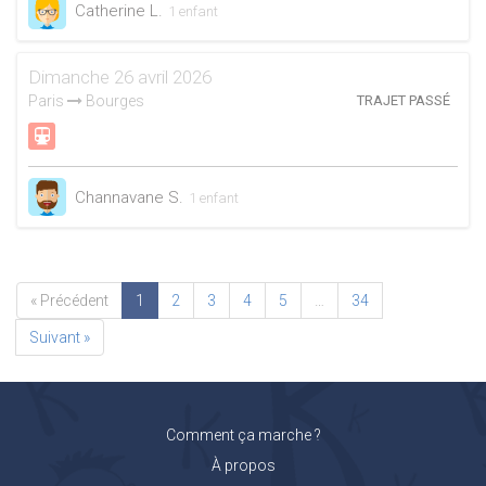
Catherine L.
1 enfant
Dimanche 26 avril 2026
Paris
Bourges
TRAJET PASSÉ
Channavane S.
1 enfant
« Précédent
1
2
3
4
5
…
34
Suivant »
Comment ça marche ?
À propos