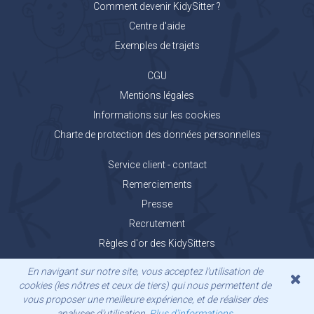
Comment devenir KidySitter ?
Centre d'aide
Exemples de trajets
CGU
Mentions légales
Informations sur les cookies
Charte de protection des données personnelles
Service client - contact
Remerciements
Presse
Recrutement
Règles d'or des KidySitters
Carnet de voyage KidyGo
En navigant sur notre site, vous acceptez l'utilisation de
cookies (les nôtres et ceux de tiers) qui nous permettent de
vous proposer une meilleure expérience, et de réaliser des
analyses d'utilisation.
Plus d'informations