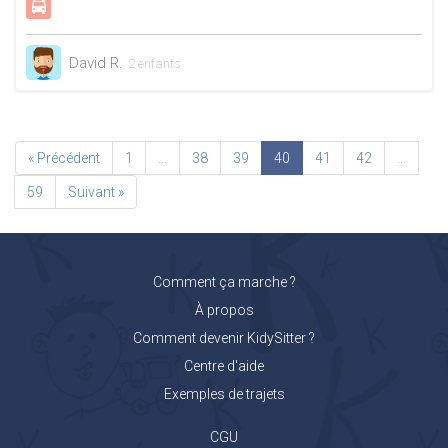
David R.
2 enfants
« Précédent
1
…
38
39
40
41
42
…
59
Suivant »
Comment ça marche ?
À propos
Comment devenir KidySitter ?
Centre d'aide
Exemples de trajets
CGU