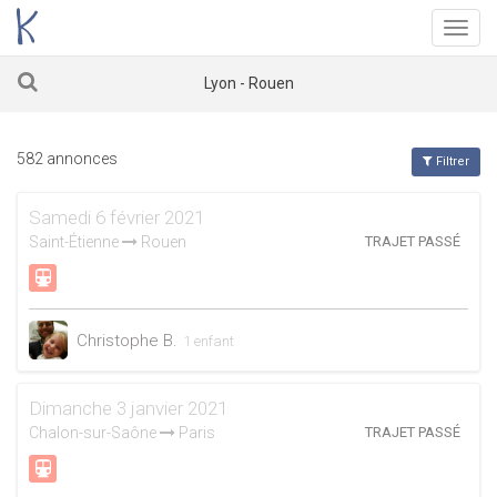
Menu
Lyon - Rouen
582 annonces
Filtrer
Samedi 6 février 2021
Saint-Étienne
Rouen
TRAJET PASSÉ
Christophe B.
1 enfant
Dimanche 3 janvier 2021
Chalon-sur-Saône
Paris
TRAJET PASSÉ