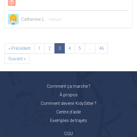
Catherine L.
1 enfant
« Précédent
1
2
3
4
5
…
46
Suivant »
Comment ça marche ?
À propos
Comment devenir KidySitter ?
Centre d'aide
Exemples de trajets
CGU