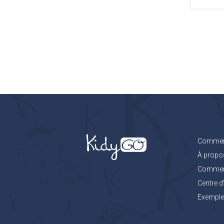
Comment
À propo
Comment 
Centre d
Exemples