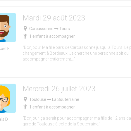
Mardi 29 août 2023
Carcassonne
Tours
1 enfant à accompagner
"Bonjpour Ma fille pars de Carcassonne jusqu' a Tours. Le 
ael F.
changement à Bordeaux. Je cherche une personne soit qui p
accompagner entièrement..."
Mercredi 26 juillet 2023
Toulouse
La Souterraine
1 enfant à accompagner
"Bonjour, ça serait pour accompagner ma fille de 12 ans dans
ïs D.
gare de Toulouse à celle de la Souterraine."