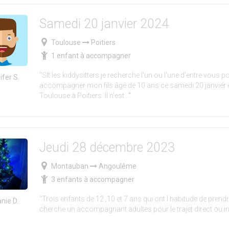
Samedi 20 janvier 2024
Toulouse
Poitiers
1 enfant à accompagner
"Slt les kiddysitters je recherche l'un ou l'une d'entre vous p
ifer S.
accompagner mon fils âgé de 10 ans ce samedi 20 janvier e
Toulouse à Poitiers. Il n'est..."
Jeudi 28 décembre 2023
Montauban
Angoulême
3 enfants à accompagner
"Trois enfants de 12 ,10 et 7 ans qui ont l habitude de prendre 
nie D.
cherche un accompagnant adultes pour le trajet direct ou in