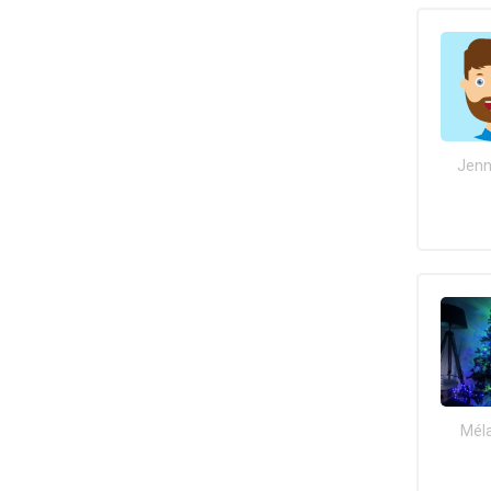
Jenn
Méla