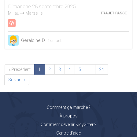
Dimanche 28 septembre 2025
Millau
Marseille
TRAJET PASSÉ
Geraldine D.
1 enfant
« Précédent
1
2
3
4
5
…
24
Suivant »
Comment ça marche ?
À propos
Comment devenir KidySitter ?
Centre d'aide