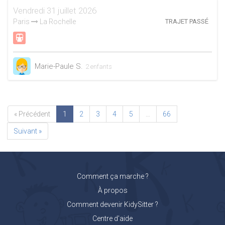
Vendredi 31 juillet 2026
Paris
La Rochelle
TRAJET PASSÉ
Marie-Paule S.
2 enfants
« Précédent
1
2
3
4
5
…
66
Suivant »
Comment ça marche ?
À propos
Comment devenir KidySitter ?
Centre d'aide