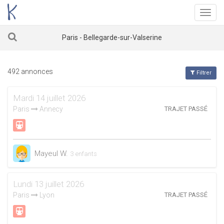
Menu
Paris - Bellegarde-sur-Valserine
492 annonces
Filtrer
Mardi 14 juillet 2026
Paris
Annecy
TRAJET PASSÉ
Mayeul W.
3 enfants
Lundi 13 juillet 2026
Paris
Lyon
TRAJET PASSÉ