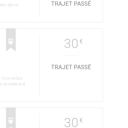
TRAJET PASSÉ
ble. elle va
30
€
TRAJET PASSÉ
er mon enfant
ur un week end
30
€