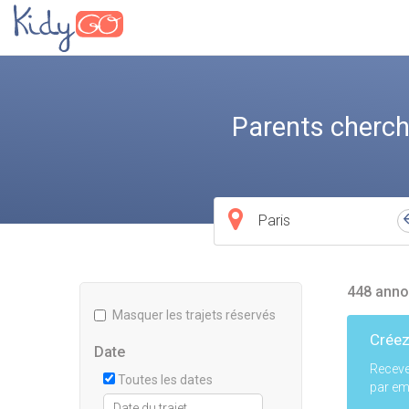
Parents cherch
Ville
de
départ
448 anno
Masquer les trajets réservés
Créez
Date
Receve
Toutes les dates
par ema