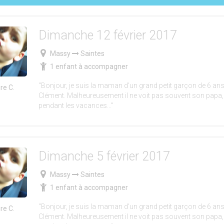
Dimanche 12 février 2017
Massy
Saintes
1 enfant à accompagner
"Bonjour, je suis la maman d'un grand petit garçon de 6 ans
ire C.
Clément. Malheureusement il ne voit pas souvent son papa
pendant les vacances..."
Dimanche 5 février 2017
Massy
Saintes
1 enfant à accompagner
"Bonjour, je suis la maman d'un grand petit garçon de 6 ans
ire C.
Clément. Malheureusement il ne voit pas souvent son papa