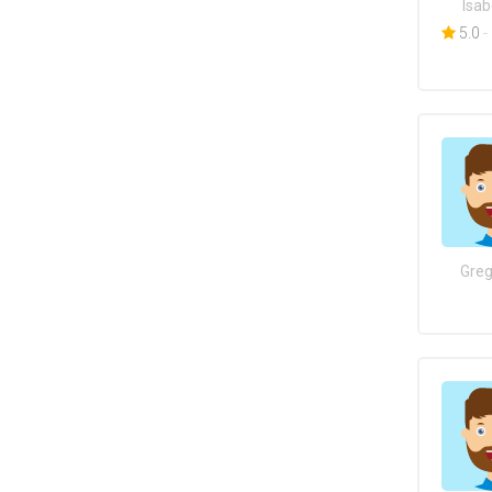
Isab
5.0
-
Greg