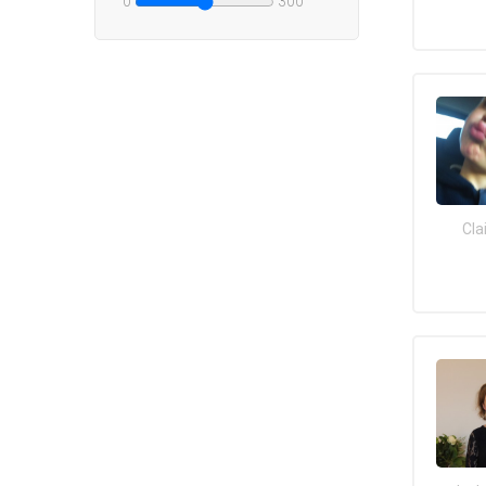
0
300
Cla