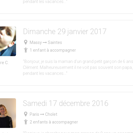
pendant les vacances..."
Dimanche 29 janvier 2017
Massy
Saintes
1 enfant à accompagner
"Bonjour, je suis la maman d'un grand petit garçon de 6 ans
ire C.
Clément. Malheureusement il ne voit pas souvent son papa
pendant les vacances..."
Samedi 17 décembre 2016
Paris
Cholet
2 enfants à accompagner