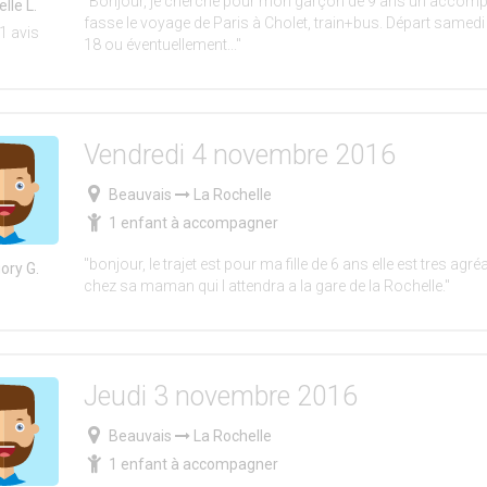
"Bonjour, je cherche pour mon garçon de 9 ans un accomp
elle L.
fasse le voyage de Paris à Cholet, train+bus. Départ samed
 1 avis
18 ou éventuellement..."
Vendredi 4 novembre 2016
Beauvais
La Rochelle
1 enfant à accompagner
"bonjour, le trajet est pour ma fille de 6 ans elle est tres agréa
ory G.
chez sa maman qui l attendra a la gare de la Rochelle."
Jeudi 3 novembre 2016
Beauvais
La Rochelle
1 enfant à accompagner