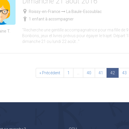
Dimanche 21 août 2016
Roissy-en-France
La Baule-Escoublac
1 enfant à accompagner
"Recherche une gentille accompagnatrice pour ma fille de 9 
aine T.
Bonbons, jeux et livres prévus pour égayer le trajet. Départ 
dimanche 21 ou lundi 22 août..."
« Précédent
1
…
40
41
42
43