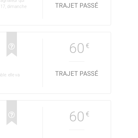
agnateur qui
TRAJET PASSÉ
i 17, dimanche
60
€
TRAJET PASSÉ
ble. elle va
60
€