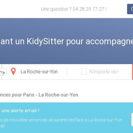
Une question ? 04 28 29 77 27 !
ant un KidySitter pour accompagne
Ville
N'importe où !
d'arrivée
nces pour Paris - La Roche-sur-Yon
 une alerte email !
z les nouvelles annonces de parents de Paris à La Roche-sur-Yon
il.