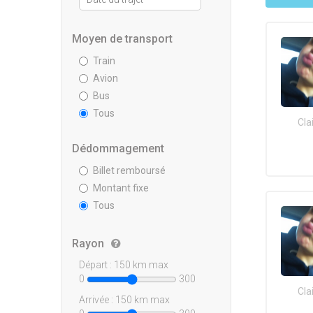
Moyen de transport
Train
Avion
Bus
Tous
Cla
Dédommagement
Billet remboursé
Montant fixe
Tous
Rayon
Départ :
150
km max
0
300
Cla
Arrivée :
150
km max