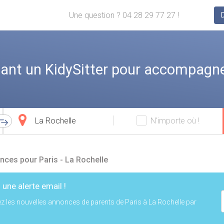
Une question ? 04 28 29 77 27 !
ant un KidySitter pour accompagne
Ville
N'importe où !
d'arrivée
nces pour Paris - La Rochelle
 une alerte email !
z les nouvelles annonces de parents de Paris à La Rochelle par