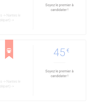
Soyez le premier à
candidater !
s -> Nantes le
départ) ->
45
€
Soyez le premier à
candidater !
s -> Nantes le
départ) ->