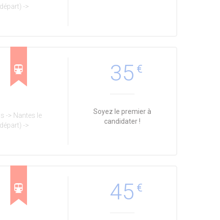
départ) ->
35
€
Soyez le premier à
s -> Nantes le
candidater !
départ) ->
45
€