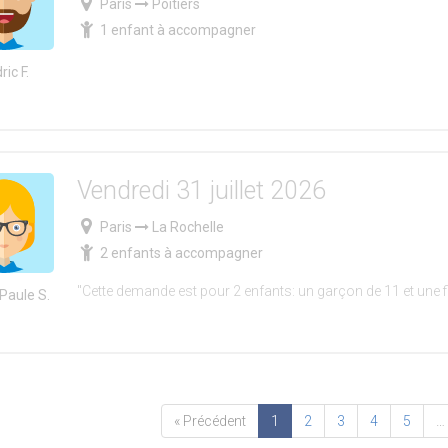
Paris
Poitiers
1 enfant à accompagner
ric F.
Vendredi 31 juillet 2026
Paris
La Rochelle
2 enfants à accompagner
"Cette demande est pour 2 enfants: un garçon de 11 et une fi
Paule S.
« Précédent
1
2
3
4
5
…