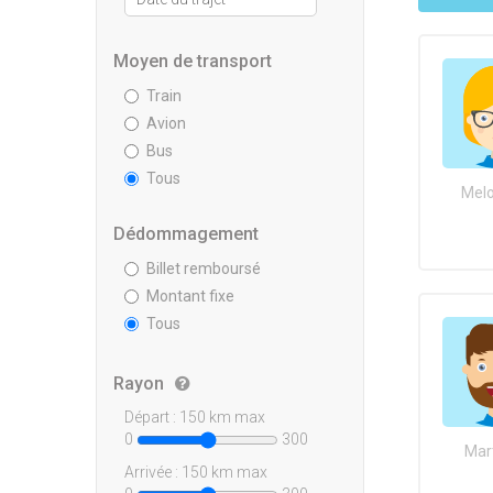
Moyen de transport
Train
Avion
Bus
Tous
Melo
Dédommagement
Billet remboursé
Montant fixe
Tous
Rayon
Départ :
150
km max
0
300
Mar
Arrivée :
150
km max