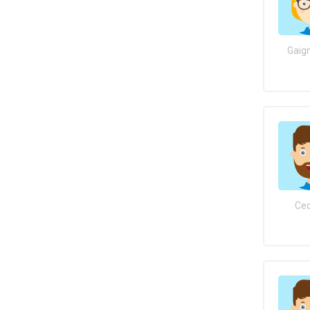
Gaign
Ced