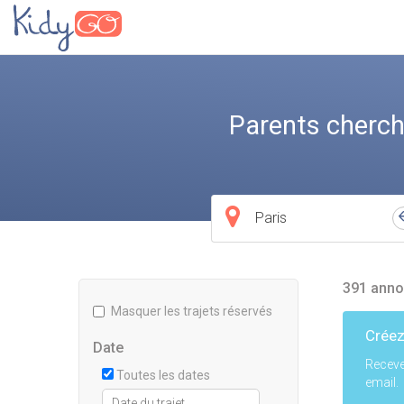
Parents cherch
Ville
de
départ
391 anno
Masquer les trajets réservés
Créez
Date
Receve
Toutes les dates
email.