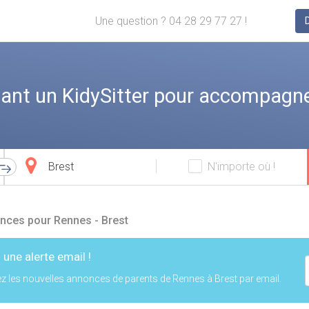
Une question ? 04 28 29 77 27 !
ant un KidySitter pour accompagne
Ville
N'importe où !
d'arrivée
nces pour Rennes - Brest
 une alerte email !
z les nouvelles annonces de parents de Rennes à Brest par email.