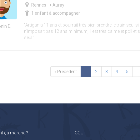
Rennes
Auray
1 enfant à accompagner
"Artigan a 11 ans et pourrait très bien prendre le train seul s
nin D.
n'imposait pas 12 ans minimum, il est très calme et poli et 
seul."
« Précédent
1
2
3
4
5
…
 ça marche ?
CGU