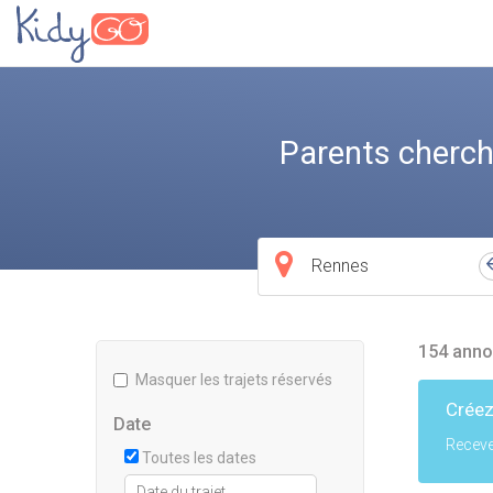
Parents cherch
Ville
de
départ
154 anno
Masquer les trajets réservés
Créez
Date
Receve
Toutes les dates