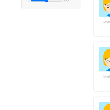
0
300
Myr
Myr