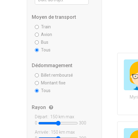
Moyen de transport
Train
Avion
Bus
Tous
Dédommagement
Billet remboursé
Montant fixe
Tous
Myr
Rayon
Départ :
150
km max
0
300
Arrivée :
150
km max