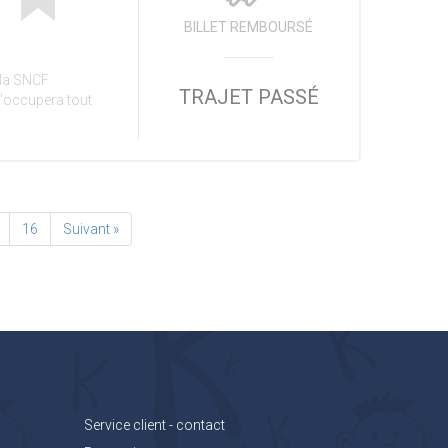
BILLET REMBOURSÉ
i la SNCF
TRAJET PASSÉ
s'occupera tout
16
Suivant »
Service client - contact