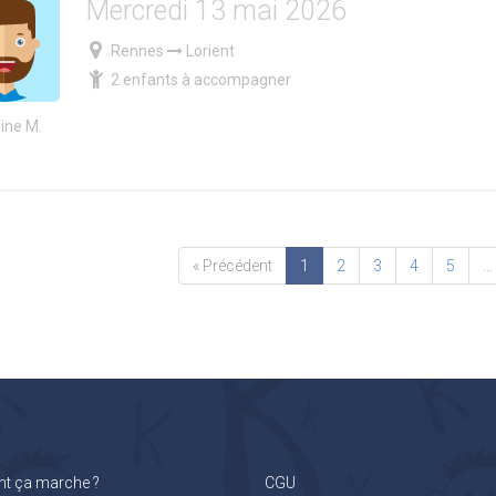
Mercredi 13 mai 2026
Rennes
Lorient
2 enfants à accompagner
ine M.
« Précédent
1
2
3
4
5
…
 ça marche ?
CGU