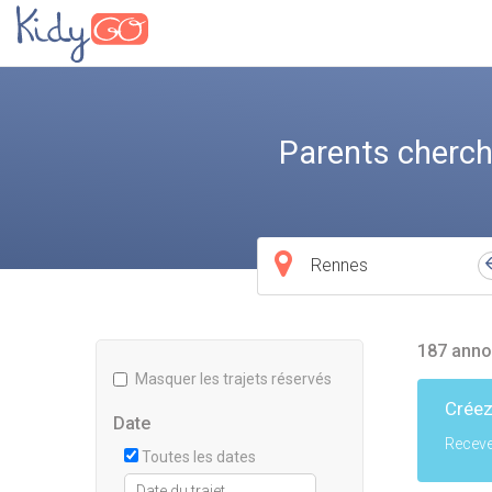
Parents cherch
Ville
de
départ
187 anno
Masquer les trajets réservés
Créez
Date
Receve
Toutes les dates