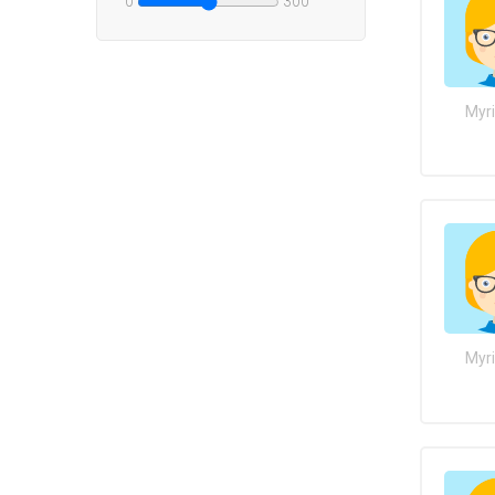
0
300
Myr
Myr