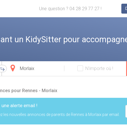
Une question ? 04 28 29 77 27 !
ant un KidySitter pour accompagne
Ville
N'importe où !
d'arrivée
nces pour Rennes - Morlaix
 une alerte email !
z les nouvelles annonces de parents de Rennes à Morlaix par email.