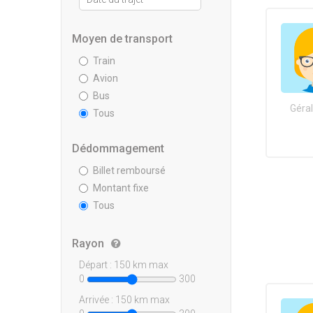
Moyen de transport
Train
Avion
Bus
Géral
Tous
Dédommagement
Billet remboursé
Montant fixe
Tous
Rayon
Départ :
150
km max
0
300
Arrivée :
150
km max