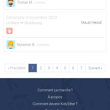
Tristan M.
1 enfant
Dimanche 5 novembre 2023
Le Mans
Strasbourg
TRAJET PASSÉ
Nolwenn B.
2 enfants
« Précédent
1
2
3
4
5
6
7
Suivant »
Comment ça marche ?
À propos
Comment devenir KidySitter ?