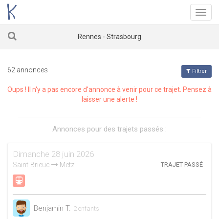
Menu
Rennes - Strasbourg
62 annonces
Filtrer
Oups ! Il n'y a pas encore d'annonce à venir pour ce trajet. Pensez à
laisser une alerte !
Annonces pour des trajets passés :
Dimanche 28 juin 2026
Saint-Brieuc
Metz
TRAJET PASSÉ
Benjamin T.
2 enfants