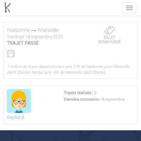
Menu
Narbonne
Marseille
Vendredi 18 septembre 2020
BILLET
REMBOURSÉ
TRAJET PASSÉ
1 enfant de 4 ans départ environ vers 17h de Narbonne pour Marseille
saint Charles Retour vers 16h de Marseille saint Charles
Trajets réalisés :
0
Dernière connexion :
8 septembre
Sophie B.