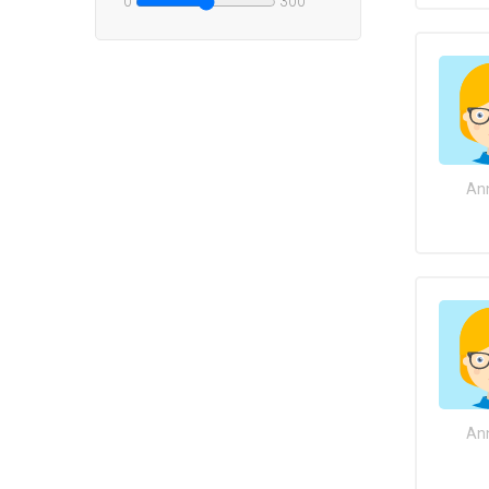
0
300
Ann
Ann