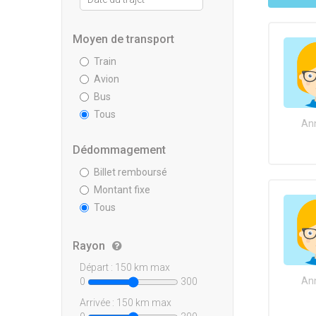
Moyen de transport
Train
Avion
Bus
Tous
Ann
Dédommagement
Billet remboursé
Montant fixe
Tous
Rayon
Départ :
150
km max
Ann
0
300
Arrivée :
150
km max