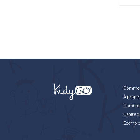
Comment
À propo
Comment 
Centre d
Exemples