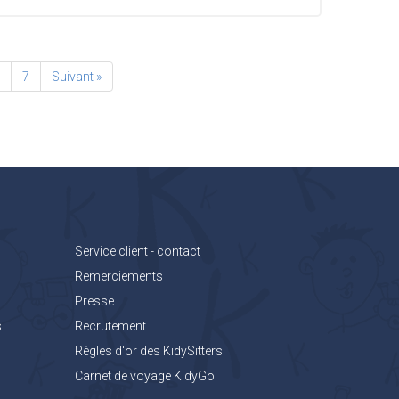
6
7
Suivant »
Service client - contact
Remerciements
Presse
s
Recrutement
Règles d'or des KidySitters
Carnet de voyage KidyGo