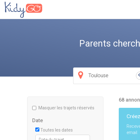
Parents cherch
Ville
de
départ
68 annon
Masquer les trajets réservés
Créez
Date
Receve
Toutes les dates
email.