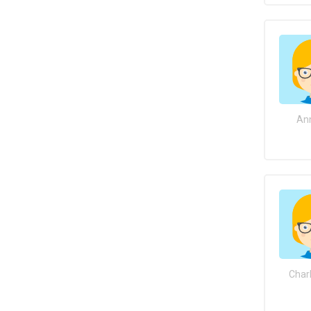
Ann
Char