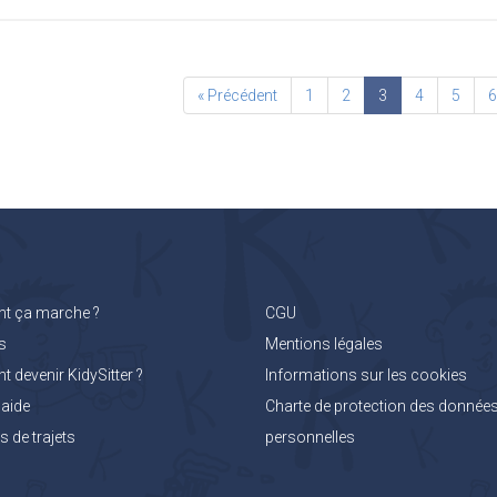
« Précédent
1
2
3
4
5
 ça marche ?
CGU
s
Mentions légales
devenir KidySitter ?
Informations sur les cookies
'aide
Charte de protection des donnée
 de trajets
personnelles