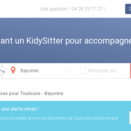
Une question ? 04 28 29 77 27 !
ant un KidySitter pour accompagne
Ville
N'importe où !
d'arrivée
ces pour Toulouse - Bayonne
 une alerte email !
z les nouvelles annonces de parents de Toulouse à Bayonne par