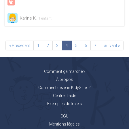
Karine K.
1 enfant
« Précédent
1
2
3
4
5
6
7
Suivant »
Comment ça marche ?
À propos
Comment devenir KidySitter ?
Centre d'aide
Exemples de trajets
CGU
Mentions légales