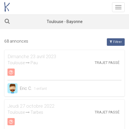
Menu
Toulouse - Bayonne
68 annonces
Filtrer
Dimanche 23 avril 2023
Toulouse
Pau
TRAJET PASSÉ
Eric C.
1 enfant
Jeudi 27 octobre 2022
Toulouse
Tarbes
TRAJET PASSÉ